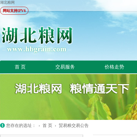
湖北粮网
网站支持IPV6
首 页
交易服务
价格走势
您存在的选址： ›
首 页
›
贸易粮交易公告