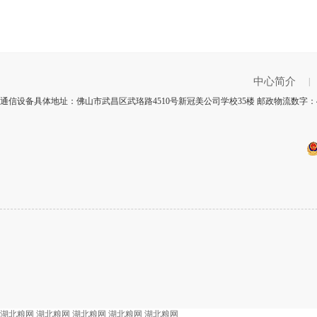
中心简介
|
通信设备具体地址：佛山市武昌区武珞路4510号新冠美公司学校35楼 邮政物流数字：4
湖北粮网
湖北粮网
湖北粮网
湖北粮网
湖北粮网