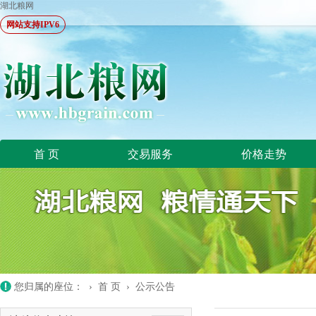
湖北粮网
网站支持IPV6
首 页
交易服务
价格走势
您归属的座位： ›
首 页
›
公示公告