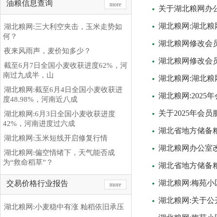
油粮信息查询
more
关于湖北粮网办
湖北粮网:湖北
湖北粮网:三大利空夹击，玉米走势如
何？
湖北粮网修改会
夜来风雨声，麦价知多少？
湖北粮网修改会
截至6月7日全国小麦收获进度62%，河
南过九成半，山
湖北粮网:湖北
湖北粮网:截至6月4日全国小麦收获进
湖北粮网:202
度48.98%，河南近八成
关于2025年会
湖北粮网:6月3日全国小麦收获进度
42%，河南进度过六成
湖北省地方储备粮
湖北粮网:玉米短线开启修复行情
湖北粮网办公室
湖北粮网:偏空情绪下，天气能否成
为“救命稻草”？
湖北省地方储备粮
湖北粮网:梅苑小
交易价格行业报告
more
湖北粮网:关于
湖北粮网:小麦稳中有涨 籼稻依旧承压