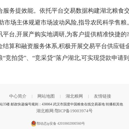
合服务提效能。依托平台交易数据构建湖北粮食交
帮助市场主体规避市场波动风险,指导农民科学售
讯平台,开展产购实地调研,为客户提供精准快捷
金结算和融资服务体系,积极开展交易平台供应链金
“竞拍贷”、“竞采贷”落户湖北,可实现贷款申请
中心简介
网站地图
湖北粮网
友情链接
|
|
|
35楼 邮政快递编号规则：430064 武汉市国度中国粮食在线交易基地 转播权其他
湖北粮网:鄂ICP备19003974号
鄂动态ip安备 42010602000560号